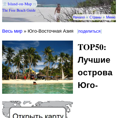
⛱
Island-on-Map
.ru
The Free Beach Guide
Начало
★
Страны
★
Меню
Весь мир
» Юго-Восточная Азия
[
поделиться
]
TOP50:
Лучшие
острова
Юго-