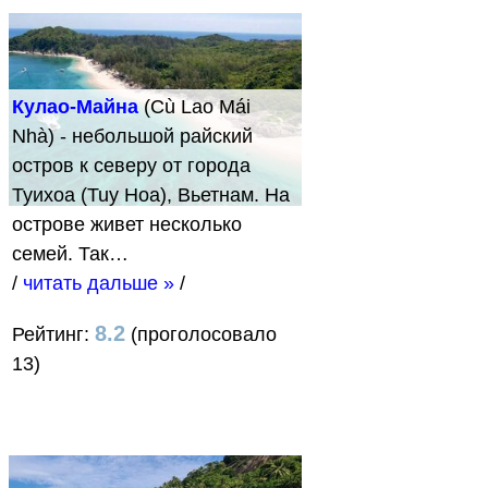
Кулао-Майна
(Cù Lao Mái
Nhà) - небольшой райский
остров к северу от города
Туихоа (Tuy Hoa), Вьетнам. На
острове живет несколько
семей. Так…
/
читать дальше »
/
8.2
Рейтинг:
(проголосовало
13)