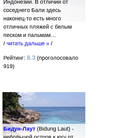
Индонезии. В отличии от
соседнего Бали здесь
наконец-то есть много
отличных пляжей с белым
песком и пальмам…
/
читать дальше »
/
8.3
Рейтинг:
(проголосовало
919)
Бидун-Лаут
(Bidung Laut) -
небольшой остров к югу от