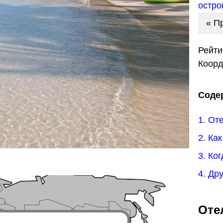
остро
« П
Рейти
Коор
Соде
1. От
2. Ка
3. Ко
4. Др
Оте