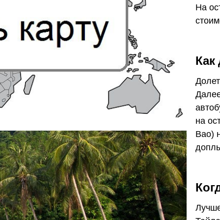
На ос
стоим
Как
Долет
Далее
автоб
на ос
Bao) 
доплы
Ког
Лучше