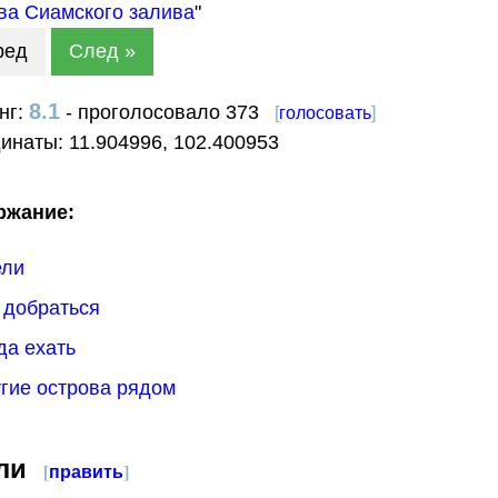
ва Сиамского залива
"
ред
След »
8.1
нг:
- проголосовало 373
[
голосовать
]
динаты:
11.904996
,
102.400953
ржание:
ели
к добраться
гда ехать
угие острова рядом
ли
[
править
]