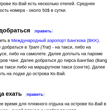
трове Ко-Вай есть несколько отелей. Средняя
ость номера - около 50$ в сутки.
 добраться
[
править
]
еть в
Международный аэропорт Бангкока (BKK)
.
 добраться в
Трат (Trat)
- на такси, либо на
усе, либо на самолете. Далее доплыть на пароме
тров Чанг. Далее добраться до пирса Бангбао (Bang
на такси либо на маршрутном такси (сонгте). Далее
ть на лодке до острова Ко-Вай.
да ехать
[
править
]
е время для пляжного отдыха на острове Ко-Вай в