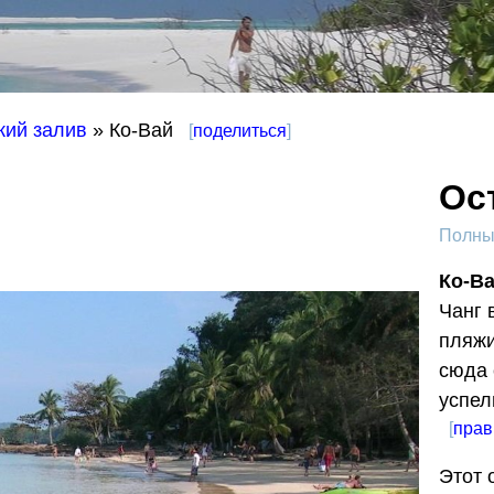
кий залив
» Ко-Вай
[
поделиться
]
Ос
Полный
Ко-В
Чанг 
пляжи
сюда 
успел
[
прав
Этот 