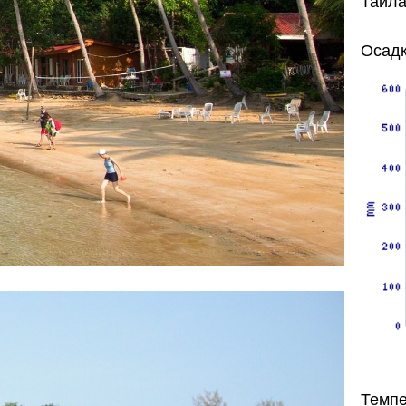
Тайла
Осадк
Темпе