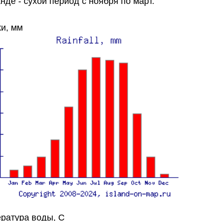
нде - сухой период с ноября по март.
и, мм
ратура воды, C