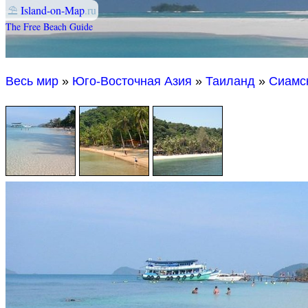
⛱
Island-on-Map
.ru
The Free Beach Guide
Весь мир
»
Юго-Восточная Азия
»
Таиланд
»
Сиамс