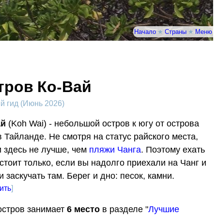
Начало
★
Страны
★
Меню
тров Ко-Вай
 гид (Июнь 2026)
ай
(Koh Wai) - небольшой остров к югу от острова
в Тайланде. Не смотря на статус райского места,
 здесь не лучше, чем
пляжи Чанга
. Поэтому ехать
стоит только, если вы надолго приехали на Чанг и
и заскучать там. Берег и дно: песок, камни.
ить
]
остров занимает
6
место
в разделе "
Лучшие