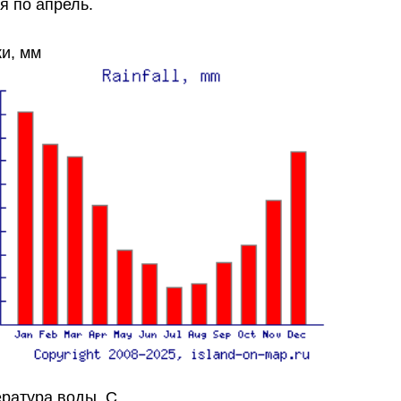
я по апрель.
и, мм
ратура воды, C