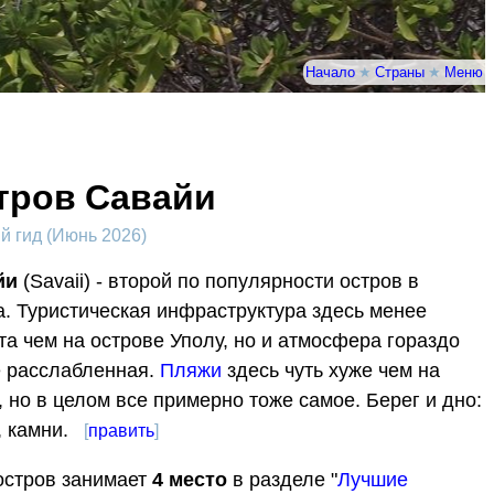
Начало
★
Страны
★
Меню
тров Савайи
 гид (Июнь 2026)
йи
(Savaii) - второй по популярности остров в
. Туристическая инфраструктура здесь менее
та чем на острове Уполу, но и атмосфера гораздо
 расслабленная.
Пляжи
здесь чуть хуже чем на
, но в целом все примерно тоже самое. Берег и дно:
, камни.
[
править
]
остров занимает
4
место
в разделе "
Лучшие