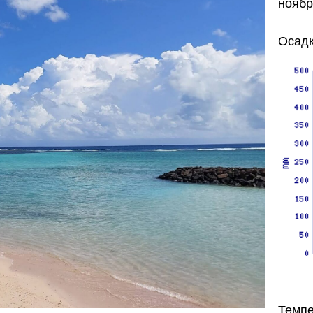
ноябр
Осадк
Темпе