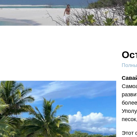
Ос
Полный
Сава
Самоа
разви
более
Уполу
песок
Этот 