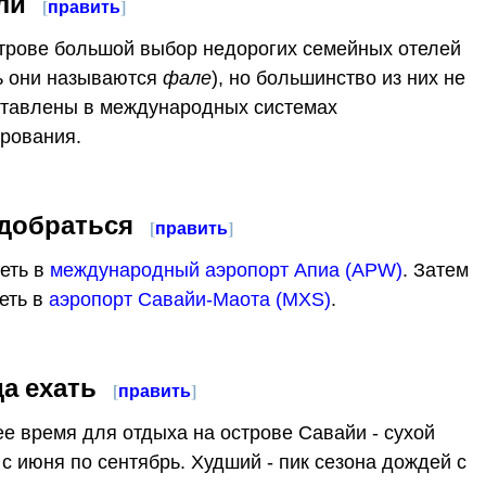
ли
[
править
]
трове большой выбор недорогих семейных отелей
ь они называются
фале
), но большинство из них не
тавлены в международных системах
рования.
 добраться
[
править
]
еть в
международный аэропорт Апиа (APW)
. Затем
еть в
аэропорт Савайи-Маота (MXS)
.
да ехать
[
править
]
е время для отдыха на острове Савайи - сухой
 с июня по сентябрь. Худший - пик сезона дождей с