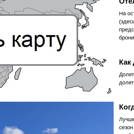
Оте
На ос
(здес
предс
брони
Как
Долет
долет
Ког
Лучше
сезон