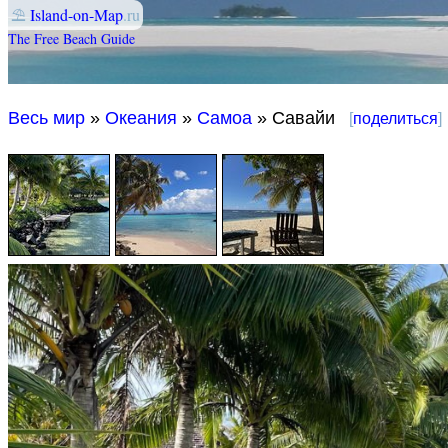
⛱
Island-on-Map
.ru
The Free Beach Guide
Весь мир
»
Океания
»
Самоа
» Савайи
[
поделиться
]