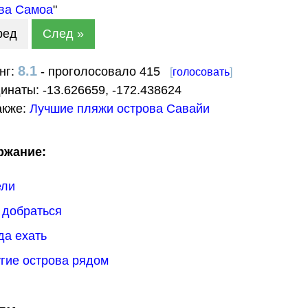
ва Самоа
"
ред
След »
8.1
нг:
- проголосовало 415
[
голосовать
]
динаты:
-13.626659
,
-172.438624
акже:
Лучшие пляжи острова Савайи
ржание:
ели
к добраться
гда ехать
угие острова рядом