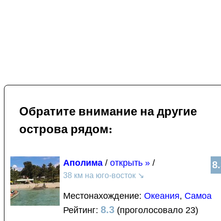
Обратите внимание на другие
острова рядом:
Аполима
/
открыть »
/
8
38 км на юго-восток
↘
Местонахождение:
Океания
,
Самоа
8.3
Рейтинг:
(проголосовало 23)