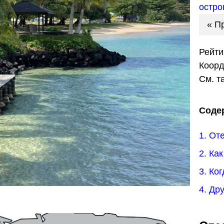
остро
« П
Рейти
Коор
См. т
Соде
1. От
2. Ка
3. Ко
4. Др