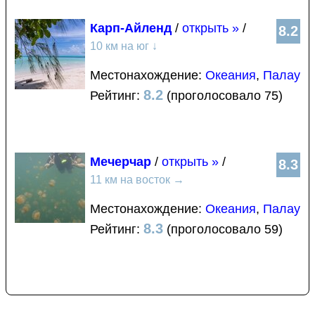
Карп-Айленд
/
открыть »
/
8.2
10 км на юг
↓
Местонахождение:
Океания
,
Палау
8.2
Рейтинг:
(проголосовало 75)
Мечерчар
/
открыть »
/
8.3
11 км на восток
→
Местонахождение:
Океания
,
Палау
8.3
Рейтинг:
(проголосовало 59)