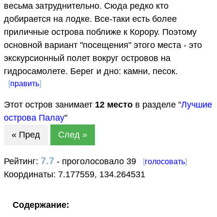
весьма затруднительно. Сюда редко кто
добирается на лодке. Все-таки есть более
приличные острова поближе к Корору. Поэтому
основной вариант "посещения" этого места - это
экскурсионный полет вокруг островов на
гидросамолете. Берег и дно: камни, песок.
[
править
]
Этот остров занимает
12
место
в разделе "
Лучшие
острова Палау
"
« Пред
След »
7.7
Рейтинг:
- проголосовало 39
[
голосовать
]
Координаты:
7.177559
,
134.264531
Содержание: