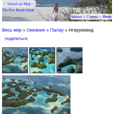
⛱
Island-on-Map
.ru
The Free Beach Guide
Начало
★
Страны
★
Меню
Весь мир
»
Океания
»
Палау
» Нгерукевид
[
поделиться
]