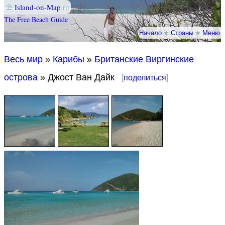
⛱
Island-on-Map
.ru
The Free Beach Guide
Начало
★
Страны
★
Меню
Весь мир
»
Карибы
»
Британские Виргинские
острова
» Джост Ван Дайк
[
поделиться
]