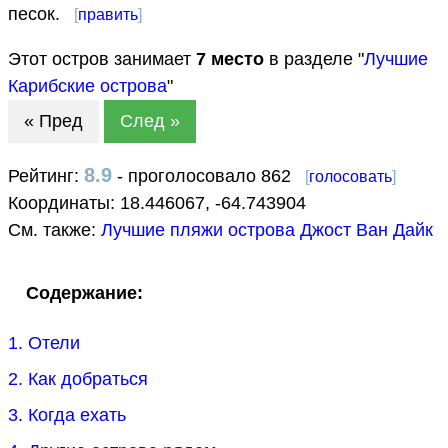
песок.
[
править
]
Этот остров занимает
7
место
в разделе "
Лучшие
Карибские острова
"
« Пред
След »
8.9
Рейтинг:
- проголосовало 862
[
голосовать
]
Координаты:
18.446067
,
-64.743904
См. также:
Лучшие пляжи острова Джост Ван Дайк
Содержание:
1. Отели
2. Как добраться
3. Когда ехать