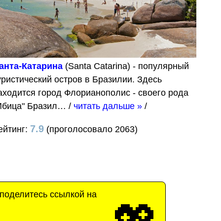
анта-Катарина
(Santa Catarina) - популярный
уристический остров в Бразилии. Здесь
аходится город Флорианополис - своего рода
Ибица" Бразил…
/
читать дальше »
/
7.9
ейтинг:
(проголосовало 2063)
 поделитесь ссылкой на