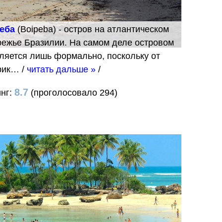
еба
(Boipeba) - остров на атлантическом
режье Бразилии. На самом деле островом
ляется лишь формально, поскольку от
рик…
/
читать дальше »
/
8.7
инг:
(проголосовало 294)