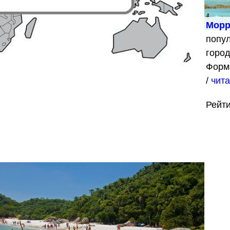
Морр
попу
горо
Форм
/
чита
Рейт