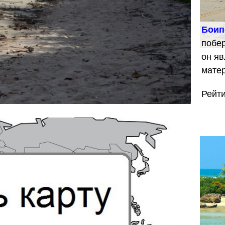
Боип
побе
он яв
мате
Рейт