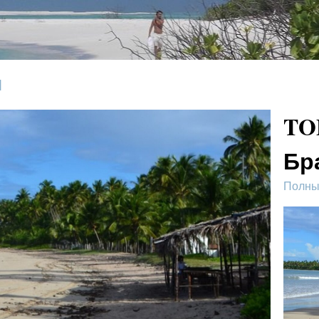
]
TO
Бр
Полный