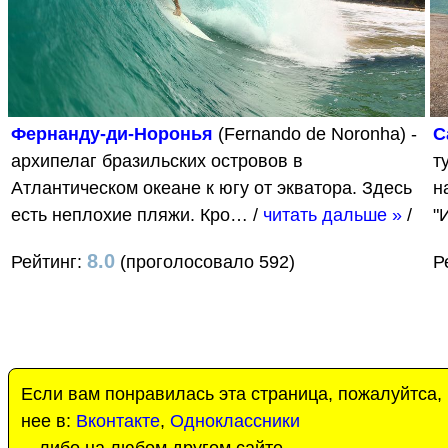
Фернанду-ди-Норонья
(Fernando de Noronha) -
С
архипелаг бразильских островов в
т
Атлантическом океане к югу от экватора. Здесь
н
есть неплохие пляжи. Кро…
/
читать дальше »
/
"
8.0
Рейтинг:
(проголосовало 592)
Р
Если вам понравилась эта страница, пожалуйтса,
нее в:
Вконтакте
,
Одноклассники