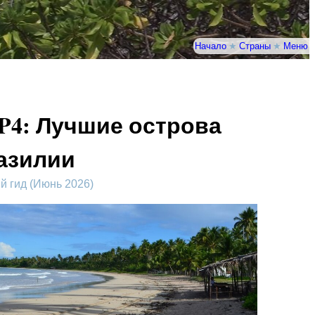
Начало
★
Страны
★
Меню
P4: Лучшие острова
азилии
 гид (Июнь 2026)